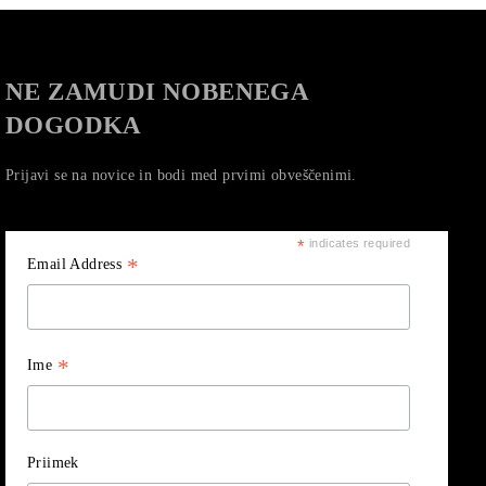
NE ZAMUDI NOBENEGA
DOGODKA
Prijavi se na novice in bodi med prvimi obveščenimi.
*
indicates required
*
Email Address
*
Ime
Priimek