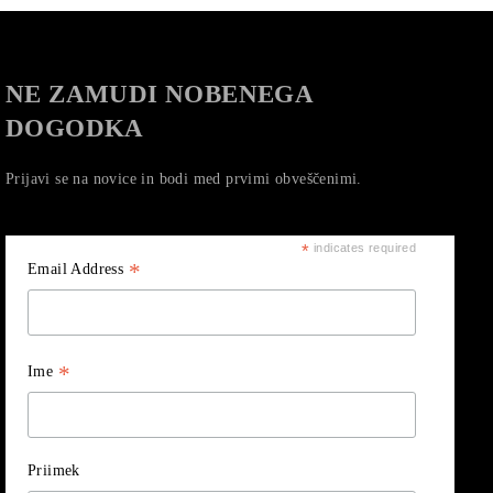
NE ZAMUDI NOBENEGA
DOGODKA
Prijavi se na novice in bodi med prvimi obveščenimi.
*
indicates required
*
Email Address
*
Ime
Priimek